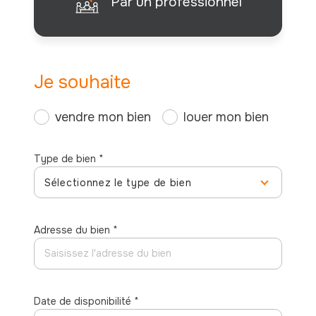
Par un professionnel
Je souhaite
J'obtiens une estimation en 4 étapes
vendre mon bien
louer mon bien
1
2
3
4
Type de bien *
Sélectionnez le type de bien
N° d
Adresse du bien *
Appartement
Maison
Libe
Date de disponibilité *