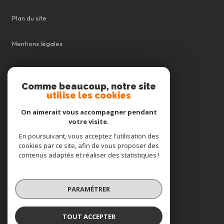
Plan du site
Mentions légales
Admin
Comme beaucoup, notre site
utilise les cookies
Nos honoraires
On aimerait vous accompagner pendant
Politique RGPD
votre visite.
En poursuivant, vous acceptez l'utilisation des
cookies par ce site, afin de vous proposer des
Cookies
contenus adaptés et réaliser des statistiques !
© 2026 | Tous droits réservés
PARAMÉTRER
Réalisé par
TOUT ACCEPTER