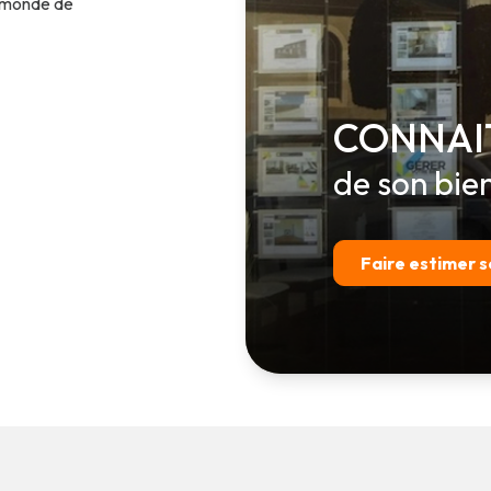
e monde de
CONNAI
de son bie
Faire estimer s