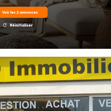
Voir les
2
annonces
Réinitialiser