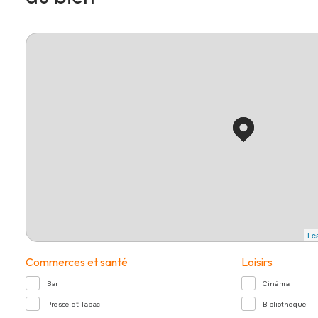
Lea
Commerces et santé
Loisirs
Bar
Cinéma
Presse et Tabac
Bibliothèque