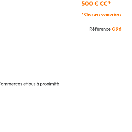
500 € CC*
* Charges comprises
Référence
G96
Commerces et bus à proximité.