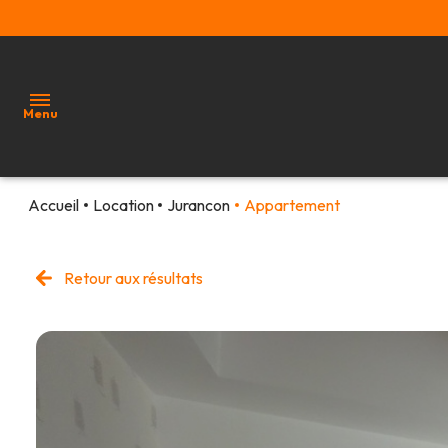
Menu
Accueil
Location
Jurancon
Appartement
ventes
locations
Retour aux résultats
estimation
alerte
e-
mail