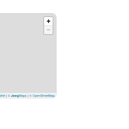
+
−
flet
|
©
Maps
|
© OpenStreetMap
Jawg